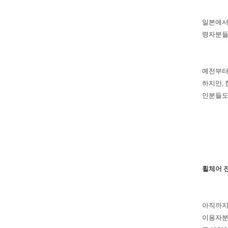
일본에서
령자분들
예전부터
하지만,
인분들도
휠체어 
아직까지
이용자분