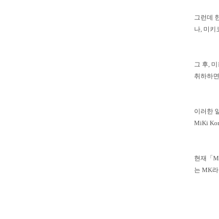
그런데 
나, 미키
그 후, 
취하하면
이러한 일
MiKi Ko
현재「M
는 MK라