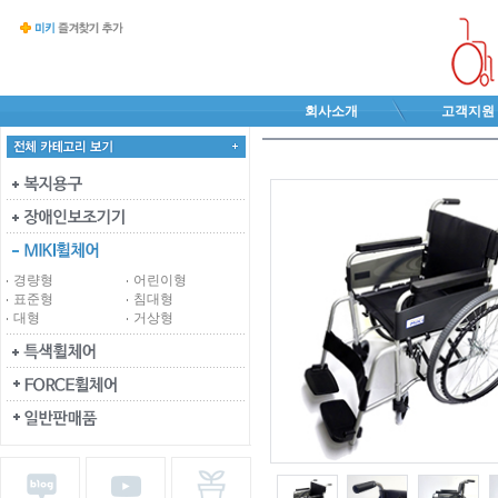
회사소개
고객지원
경량형
어린이형
표준형
침대형
대형
거상형