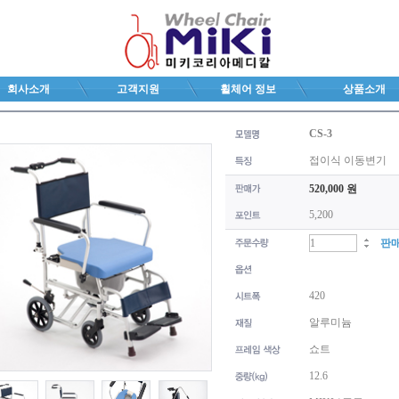
회사소개
고객지원
휠체어 정보
상품소개
CS-3
접이식 이동변기
520,000 원
5,200
판
420
알루미늄
쇼트
12.6