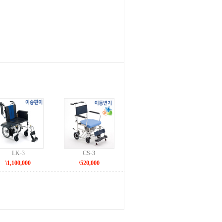
LK-3
CS-3
\1,100,000
\520,000