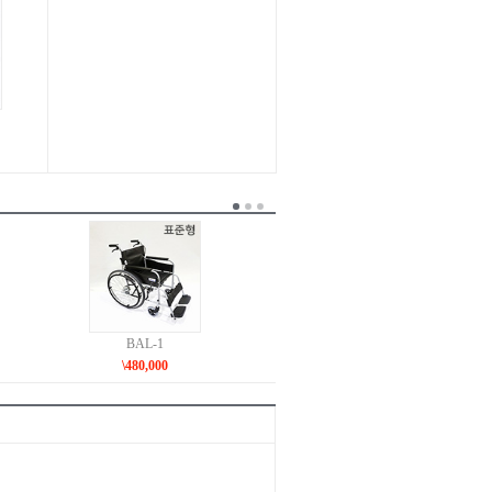
BAL-1
\480,000