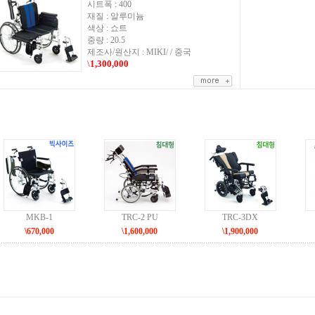
시트폭 : 400
재질 : 알루미늄
색상 : 쇼트
중량 : 20.5
제조사/원산지 : MIKI/ / 중국
\
1,300,000
MKB-1
TRC-2 PU
TRC-3DX
\670,000
\1,600,000
\1,900,000